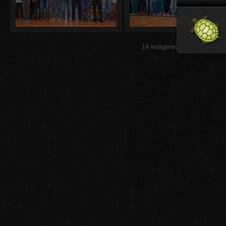
14 imágenes ·
jAlbum web