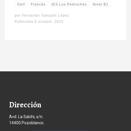
Delf
Francés
IES Los Pedroches
Nivel B1
por
Fernando Tamajón López
Publicada
8 octubre, 2022
Dirección
Avd. La Salchi, s/n.
14400 Pozoblanco.