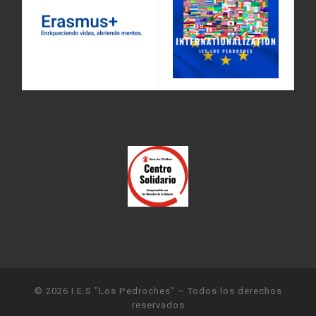
© 2026
I.E.S "Los Pedroches"
– Todos los derechos
reservados