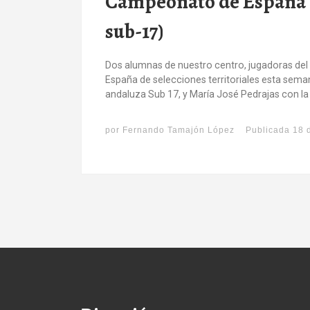
Campeonato de España d
sub-17)
Dos alumnas de nuestro centro, jugadoras d
España de selecciones territoriales esta sema
andaluza Sub 17, y María José Pedrajas con la
por
Fernando Tamajón López
Publicada
18 