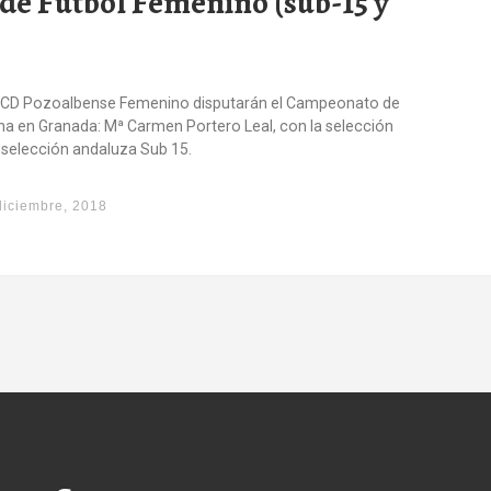
e Fútbol Femenino (sub-15 y
el CD Pozoalbense Femenino disputarán el Campeonato de
na en Granada: Mª Carmen Portero Leal, con la selección
 selección andaluza Sub 15.
diciembre, 2018