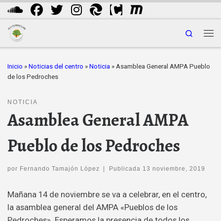
Saltar al contenido
Search
Me
Inicio
»
Noticias del centro
»
Noticia
»
Asamblea General AMPA Pueblo
de los Pedroches
NOTICIA
Asamblea General AMPA
Pueblo de los Pedroches
por
Fernando Tamajón López
|
Publicada
13 noviembre, 2019
Mañana 14 de noviembre se va a celebrar, en el centro,
la asamblea general del AMPA «Pueblos de los
Pedroches». Esperamos la presencia de todos los