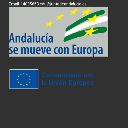
Email: 14005663.edu@juntadeandalucia.es