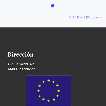
VOLVER A LA LISTA DE E
En
VIAJE A SEVILLA
Dirección
Avd. La Salchi, s/n.
14400 Pozoblanco.