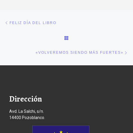
Navegación de entradas
Entrada anterior
FELIZ DÍA DEL LIBRO
VOLVER A LA LISTA DE E
En
«VOLVEREMOS SIENDO MÁS FUERTES»
Dirección
Avd. La Salchi, s/n.
14400 Pozoblanco.