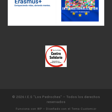
© 2026
I.E.S "Los Pedroches"
– Todos los derechos
reservados
Funciona con
WP
– Diseñado con el
Tema Customizr