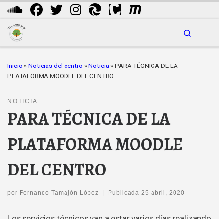
Saltar al contenido
Search
Me
Inicio
»
Noticias del centro
»
Noticia
»
PARA TÉCNICA DE LA
PLATAFORMA MOODLE DEL CENTRO
NOTICIA
PARA TÉCNICA DE LA
PLATAFORMA MOODLE
DEL CENTRO
por
Fernando Tamajón López
|
Publicada
25 abril, 2020
Los servicios técnicos van a estar varios días realizando