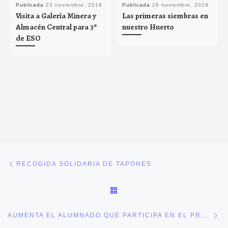
Publicada
23 noviembre, 2018
Publicada
26 noviembre, 2019
Visita a Galería Minera y
Las primeras siembras en
Almacén Central para 3º
nuestro Huerto
de ESO
Navegación de entradas
Entrada anterior
RECOGIDA SOLIDARIA DE TAPONES
VOLVER A LA LISTA DE E
En
AUMENTA EL ALUMNADO QUE PARTICIPA EN EL PROYECTO ECOHUERTO