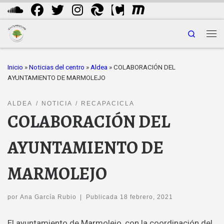
Saltar al contenido
Search
Me
Inicio
»
Noticias del centro
»
Aldea
»
COLABORACIÓN DEL
AYUNTAMIENTO DE MARMOLEJO
ALDEA
NOTICIA
RECAPACICLA
COLABORACIÓN DEL
AYUNTAMIENTO DE
MARMOLEJO
por
Ana García Rubio
|
Publicada
18 febrero, 2021
El ayuntamiento de Marmolejo, con la coordinación del