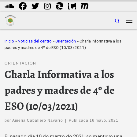
Saltar al contenido
Search
Me
Inicio
»
Noticias del centro
»
Orientación
»
Charla Informativa a los
padres y madres de 4º de ESO (10/03/2021)
ORIENTACIÓN
Charla Informativa a los
padres y madres de 4º de
ESO (10/03/2021)
por
Amelia Caballero Navarro
|
Publicada
16 mayo, 2021
El pasado día 10 de marzo de 2021, se mantuvo una