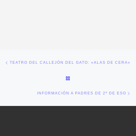
Navegación de entradas
Entrada anterior
TEATRO DEL CALLEJÓN DEL GATO: «ALAS DE CERA»
VOLVER A LA LISTA DE E
En
INFORMACIÓN A PADRES DE 2º DE ESO