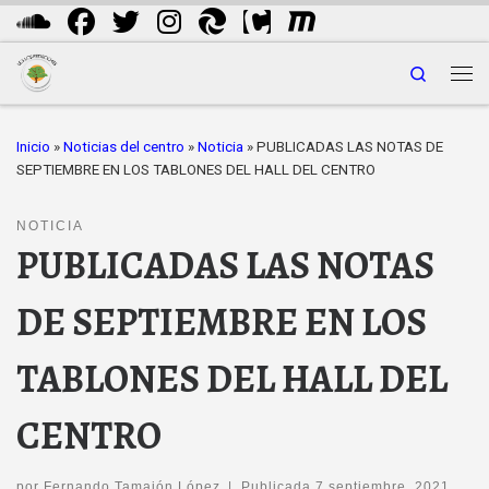
Saltar al contenido
Search
Me
Inicio
»
Noticias del centro
»
Noticia
»
PUBLICADAS LAS NOTAS DE
SEPTIEMBRE EN LOS TABLONES DEL HALL DEL CENTRO
NOTICIA
PUBLICADAS LAS NOTAS
DE SEPTIEMBRE EN LOS
TABLONES DEL HALL DEL
CENTRO
por
Fernando Tamajón López
|
Publicada
7 septiembre, 2021