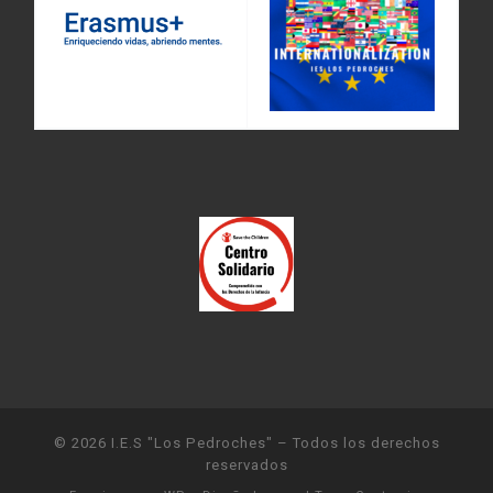
© 2026
I.E.S "Los Pedroches"
– Todos los derechos
reservados