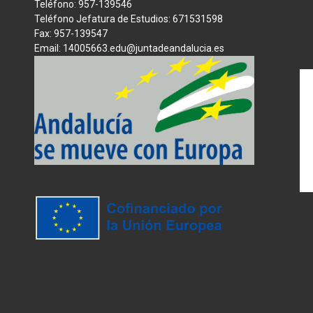
Teléfono: 957-139546
Teléfono Jefatura de Estudios: 671531598
Fax: 957-139547
Email: 14005663.edu@juntadeandalucia.es