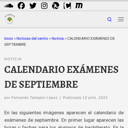
Saltar al contenido
Search
Me
Inicio
»
Noticias del centro
»
Noticia
»
CALENDARIO EXÁMENES DE
SEPTIEMBRE
NOTICIA
CALENDARIO EXÁMENES
DE SEPTIEMBRE
por
Fernando Tamajón López
|
Publicada
13 julio, 2023
En las siguientes imágenes aparecen el calendario de
exámenes de septiembre. En primer lugar aparecen las
horas y fechas para los alumnos de bachillerato. En la