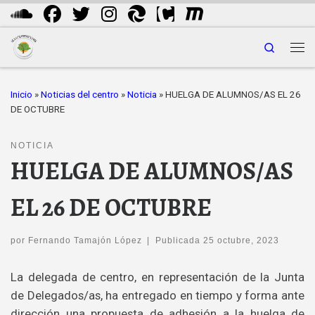
Saltar al contenido
Search
Me
Inicio
»
Noticias del centro
»
Noticia
»
HUELGA DE ALUMNOS/AS EL 26
DE OCTUBRE
NOTICIA
HUELGA DE ALUMNOS/AS
EL 26 DE OCTUBRE
por
Fernando Tamajón López
|
Publicada
25 octubre, 2023
La delegada de centro, en representación de la Junta
de Delegados/as, ha entregado en tiempo y forma ante
dirección una propuesta de adhesión a la huelga de