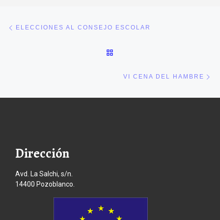
Navegación de entradas
Entrada anterior
ELECCIONES AL CONSEJO ESCOLAR
VOLVER A LA LISTA DE E
En
VI CENA DEL HAMBRE
Dirección
Avd. La Salchi, s/n.
14400 Pozoblanco.