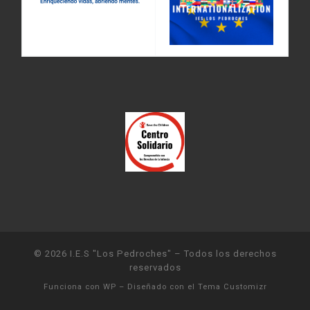
© 2026
I.E.S "Los Pedroches"
– Todos los derechos
reservados
Funciona con
WP
– Diseñado con el
Tema Customizr