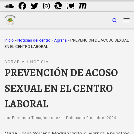
Saltar al contenido
Search
Me
Inicio
»
Noticias del centro
»
Agraria
»
PREVENCIÓN DE ACOSO SEXUAL
EN EL CENTRO LABORAL
AGRARIA
NOTICIA
PREVENCIÓN DE ACOSO
SEXUAL EN EL CENTRO
LABORAL
por
Fernando Tamajón López
|
Publicada
9 octubre, 2024
María Jesús Serrano Medrán visito el viernes a nuestros