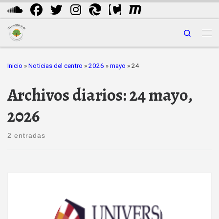
Saltar al contenido
Search
Me
Inicio
»
Noticias del centro
»
2026
»
mayo
»
24
Archivos diarios:
24 mayo,
2026
2 entradas