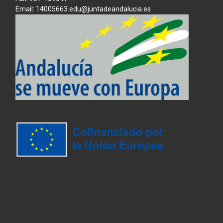
Email: 14005663.edu@juntadeandalucia.es