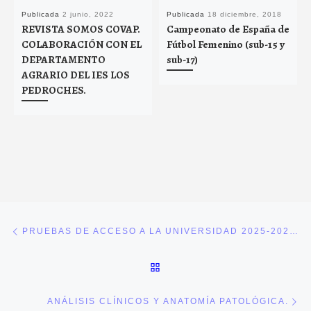
Publicada
2 junio, 2022
Publicada
18 diciembre, 2018
REVISTA SOMOS COVAP.
Campeonato de España de
COLABORACIÓN CON EL
Fútbol Femenino (sub-15 y
DEPARTAMENTO
sub-17)
AGRARIO DEL IES LOS
PEDROCHES.
Navegación de entradas
Entrada anterior
PRUEBAS DE ACCESO A LA UNIVERSIDAD 2025-2026. INSTRUCCIONES PARA MATRICULARSE, DEL 19 AL 27 DE MAYO.
VOLVER A LA LISTA DE E
En
ANÁLISIS CLÍNICOS Y ANATOMÍA PATOLÓGICA.