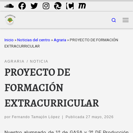
Saltar al contenido
Search
Me
Inicio
»
Noticias del centro
»
Agraria
»
PROYECTO DE FORMACIÓN
EXTRACURRICULAR
AGRARIA
NOTICIA
PROYECTO DE
FORMACIÓN
EXTRACURRICULAR
por
Fernando Tamajón López
|
Publicada
27 mayo, 2026
Nuestro alumnado de 1º de GASA y 2º DE Producción