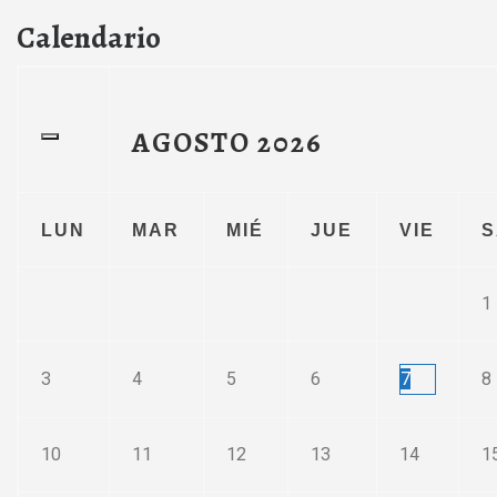
Calendario
AGOSTO
2026
LUN
MAR
MIÉ
JUE
VIE
S
1
3
4
5
6
7
8
10
11
12
13
14
1