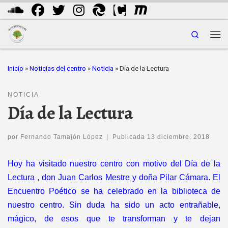
Saltar al contenido
Search
Me
Inicio
»
Noticias del centro
»
Noticia
»
Día de la Lectura
NOTICIA
Día de la Lectura
por
Fernando Tamajón López
|
Publicada
13 diciembre, 2018
Hoy ha visitado nuestro centro con motivo del Día de la
Lectura , don Juan Carlos Mestre y doña Pilar Cámara. El
Encuentro Poético se ha celebrado en la biblioteca de
nuestro centro. Sin duda ha sido un acto entrañable,
mágico, de esos que te transforman y te dejan