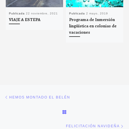
Publicada
22 noviembre, 2021
Publicada
2 mayo, 2019
VIAJE A ESTEPA
Programa de Inmersión
lingüística en colonias de
vacaciones
Navegación de entradas
Entrada anterior
HEMOS MONTADO EL BELÉN
VOLVER A LA LISTA DE E
En
FELICITACIÓN NAVIDEÑA