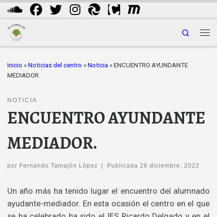
Saltar al contenido
Search
Me
Inicio
»
Noticias del centro
»
Noticia
»
ENCUENTRO AYUNDANTE
MEDIADOR.
NOTICIA
ENCUENTRO AYUNDANTE
MEDIADOR.
por
Fernando Tamajón López
|
Publicada
26 diciembre, 2022
Un año más ha tenido lugar el encuentro del alumnado
ayudante-mediador. En esta ocasión el centro en el que
se ha celebrado ha sido el IES Ricardo Delgado y en el