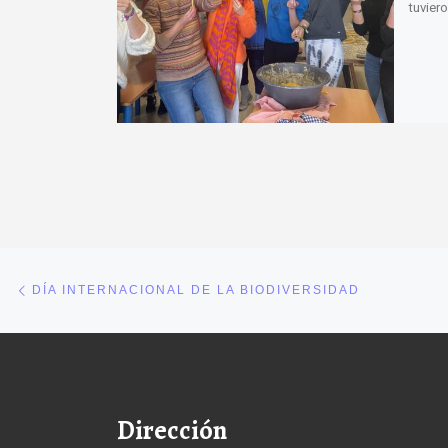
tuvier
Navegación de entradas
Entrada anterior
DÍA INTERNACIONAL DE LA BIODIVERSIDAD
Dirección