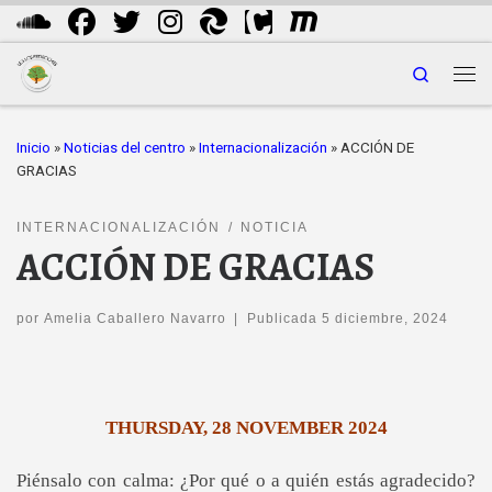
Saltar al contenido
Search
Me
Inicio
»
Noticias del centro
»
Internacionalización
»
ACCIÓN DE
GRACIAS
INTERNACIONALIZACIÓN
NOTICIA
ACCIÓN DE GRACIAS
por
Amelia Caballero Navarro
|
Publicada
5 diciembre, 2024
THURSDAY, 28 NOVEMBER 2024
Piénsalo con calma: ¿Por qué o a quién estás agradecido?