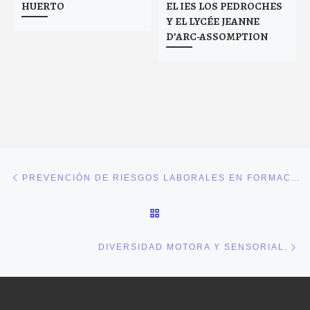
HUERTO
EL IES LOS PEDROCHES
Y EL LYCÉE JEANNE
D’ARC-ASSOMPTION
Navegación de entradas
Entrada anterior
PREVENCIÓN DE RIESGOS LABORALES EN FORMACIÓN PROFESIONAL.
VOLVER A LA LISTA DE E
En
DIVERSIDAD MOTORA Y SENSORIAL.