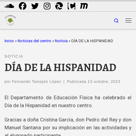
Saltar al contenido
Search
Me
Inicio
»
Noticias del centro
»
Noticia
»
DÍA DE LA HISPANIDAD
NOTICIA
DÍA DE LA HISPANIDAD
por
Fernando Tamajón López
|
Publicada
13 octubre, 2023
El Departamento de Educación Física ha celebrado el
Día de la Hispanidad en nuestro centro.
Gracias a doña Cristina García, don Pedro del Rey y don
Manuel Santana por su implicación en las actividades y
al alumnado participante.