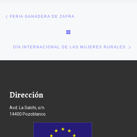
Navegación de entradas
Entrada anterior
FERIA GANADERA DE ZAFRA.
VOLVER A LA LISTA DE E
En
DÍA INTERNACIONAL DE LAS MUJERES RURALES.
Dirección
Avd. La Salchi, s/n.
14400 Pozoblanco.