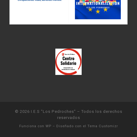
© 2026
I.E.S "Los Pedroches"
– Todos los derechos
reservados
Funciona con
WP
– Diseñado con el
Tema Customizr