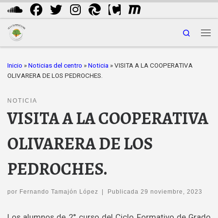
Saltar al contenido
Search
Me
Inicio
»
Noticias del centro
»
Noticia
»
VISITA A LA COOPERATIVA
OLIVARERA DE LOS PEDROCHES.
NOTICIA
VISITA A LA COOPERATIVA
OLIVARERA DE LOS
PEDROCHES.
por
Fernando Tamajón López
|
Publicada
29 noviembre, 2023
Los alumnos de 2° curso del Ciclo Formativo de Grado