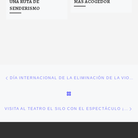
UNA RUTA DE
MÁS ACOGEDOR
SENDERISMO
Navegación de entradas
Entrada anterior
DÍA INTERNACIONAL DE LA ELIMINACIÓN DE LA VIOLENCIA CONTRA LAS MUJERES.
VOLVER A LA LISTA DE E
En
VISITA AL TEATRO EL SILO CON EL ESPECTÁCULO ¡SOPLA!