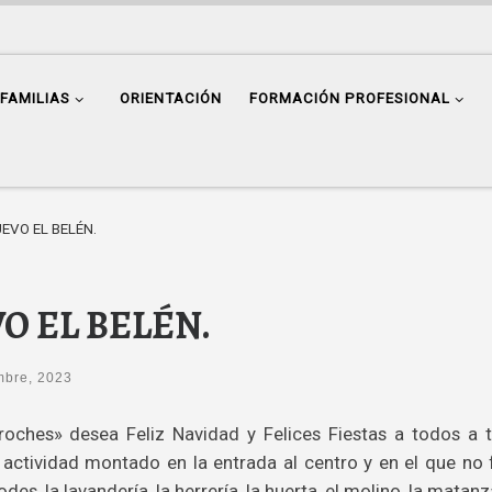
FAMILIAS
ORIENTACIÓN
FORMACIÓN PROFESIONAL
VO EL BELÉN.
 EL BELÉN.
mbre, 2023
oches» desea Feliz Navidad y Felices Fiestas a todos a t
ctividad montado en la entrada al centro y en el que no fal
es, la lavandería, la herrería, la huerta, el molino, la matanza