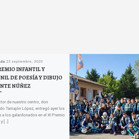
ada
23 septiembre, 2020
REMIO INFANTIL Y
NIL DE POESÍA Y DIBUJO
ENTE NÚÑEZ
ctor de nuestro centro, don
do Tamajón López, entregó ayer los
s a los galardonados en el XI Premio
 y […]