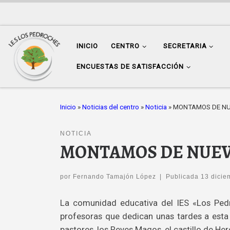
Saltar al contenido
INICIO
CENTRO
SECRETARIA
ENCUESTAS DE SATISFACCIÓN
Inicio
»
Noticias del centro
»
Noticia
»
MONTAMOS DE NUE
NOTICIA
MONTAMOS DE NUEVO
por
Fernando Tamajón López
|
Publicada
13 dicie
La comunidad educativa del IES «Los Pedr
profesoras que dedican unas tardes a esta a
pastores, los Reyes Magos, el castillo de Herod