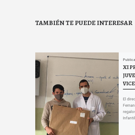
TAMBIÉN TE PUEDE INTERESAR
Public
XI P
JUVE
VIC
El dire
Fernan
regalo
Infantil