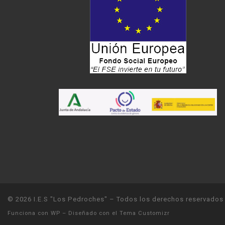
© 2026
I.E.S "Los Pedroches"
– Todos los derechos reservados
Funciona con
WP
– Diseñado con el
Tema Customizr