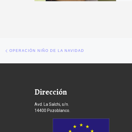
Navegación de entradas
Entrada anterior
OPERACIÓN NIÑO DE LA NAVIDAD
Dirección
Avd. La Salchi, s/n.
14400 Pozoblanco.