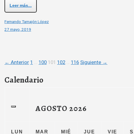
Leer más...
Fernando Tamajón López
27 mayo, 2019
← Anterior
1
…
100
101
102
…
116
Siguiente →
Calendario
AGOSTO
2026
LUN
MAR
MIÉ
JUE
VIE
S