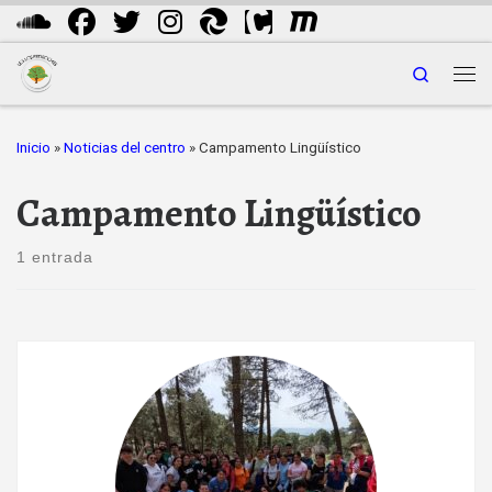
Saltar al contenido
Search
Me
Inicio
»
Noticias del centro
»
Campamento Lingüístico
Campamento Lingüístico
1 entrada