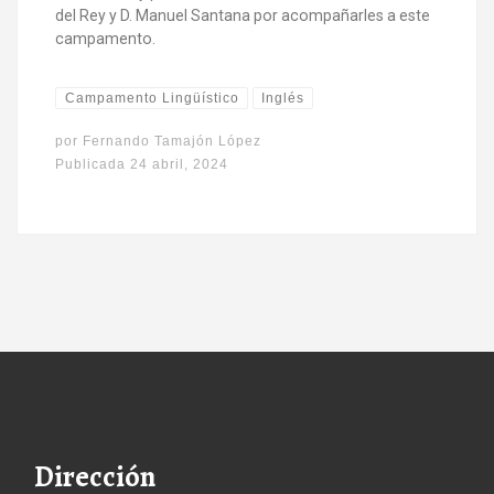
del Rey y D. Manuel Santana por acompañarles a este
campamento.
Campamento Lingüístico
Inglés
por
Fernando Tamajón López
Publicada
24 abril, 2024
Dirección