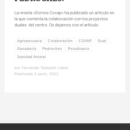
La revista «Somos Covap» ha publicado un artículo en
la que comenta la colaboración con los proyectos
duales del centro. Os dejamos con el artículo.
Agropecuaria
Colaboración
COVAP
Dual
Ganadería
Pedroches
Pozoblanco
Sanidad Animal
por
Fernando Tamajón López
Publicada
2 junio, 2022