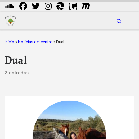
Saltar al contenido
Search
Me
Inicio
»
Noticias del centro
»
Dual
Dual
2 entradas