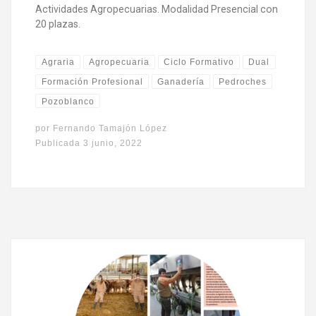
Actividades Agropecuarias. Modalidad Presencial con
20 plazas.
Agraria
Agropecuaria
Ciclo Formativo
Dual
Formación Profesional
Ganadería
Pedroches
Pozoblanco
por
Fernando Tamajón López
Publicada
3 junio, 2022