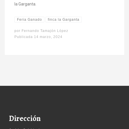
la Garganta.
Feria Ganado
finca la Garganta
por
Fernando Tamajón López
Publicada
14 marzo, 2024
Dirección