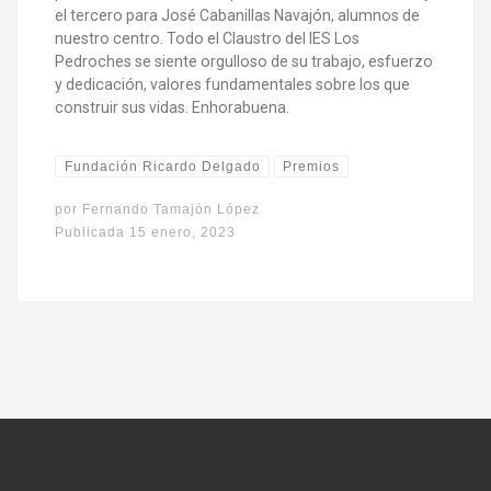
el tercero para José Cabanillas Navajón, alumnos de
nuestro centro. Todo el Claustro del IES Los
Pedroches se siente orgulloso de su trabajo, esfuerzo
y dedicación, valores fundamentales sobre los que
construir sus vidas. Enhorabuena.
Fundación Ricardo Delgado
Premios
por
Fernando Tamajón López
Publicada
15 enero, 2023