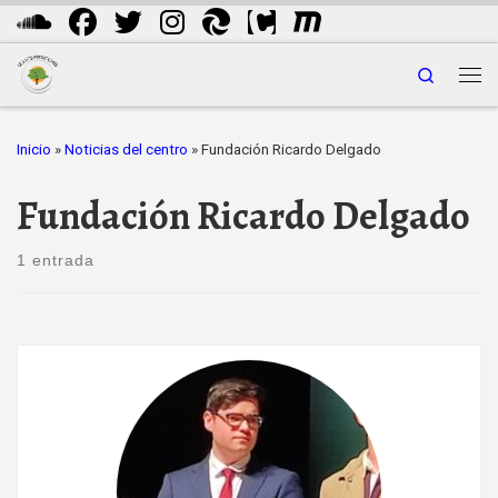
Saltar al contenido
Search
Me
Inicio
»
Noticias del centro
»
Fundación Ricardo Delgado
Fundación Ricardo Delgado
1 entrada