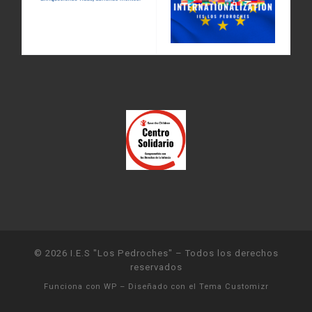
© 2026
I.E.S "Los Pedroches"
– Todos los derechos
reservados
Funciona con
WP
– Diseñado con el
Tema Customizr