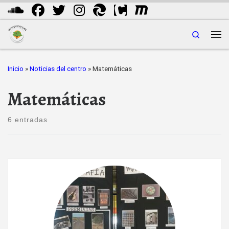
Saltar al contenido
Search
Me
Inicio
»
Noticias del centro
»
Matemáticas
Matemáticas
6 entradas