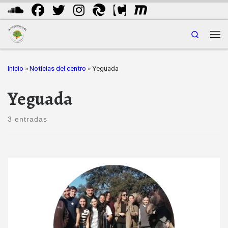
Saltar al contenido
Search
Me
Inicio
»
Noticias del centro
»
Yeguada
Yeguada
3 entradas