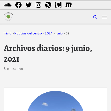
Saltar al contenido
Search
Me
Inicio
»
Noticias del centro
»
2021
»
junio
»
09
Archivos diarios:
9 junio,
2021
8 entradas