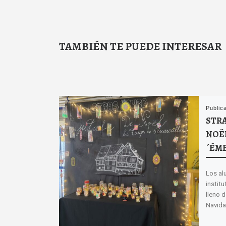
TAMBIÉN TE PUEDE INTERESAR
Public
STRA
NOËL
´ÉM
Los al
instit
lleno d
Navida