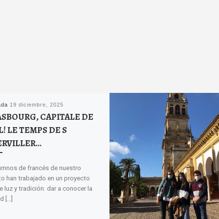
ada
19 diciembre, 2025
SBOURG, CAPITALE DE
! LE TEMPS DE S
ERVILLER…
umnos de francés de nuestro
uto han trabajado en un proyecto
e luz y tradición: dar a conocer la
d […]