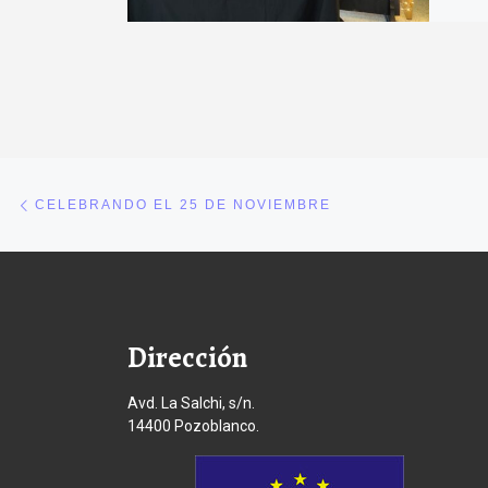
Navegación de entradas
Entrada anterior
CELEBRANDO EL 25 DE NOVIEMBRE
Dirección
Avd. La Salchi, s/n.
14400 Pozoblanco.