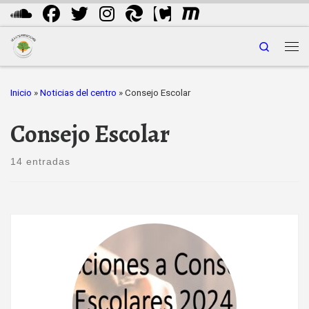
Saltar al contenido
Search
Me
Inicio
»
Noticias del centro
»
Consejo Escolar
Consejo Escolar
14 entradas