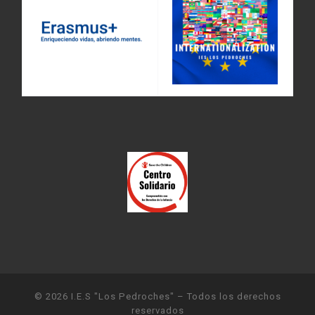
© 2026
I.E.S "Los Pedroches"
– Todos los derechos
reservados