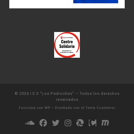
© 2026
I.E.S "Los Pedroches"
– Todos los derechos
reservados
Funciona con
WP
– Diseñado con el
Tema Customizr