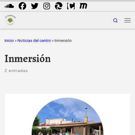
Saltar al contenido
Search
Me
Inicio
»
Noticias del centro
»
Inmersión
Inmersión
2 entradas