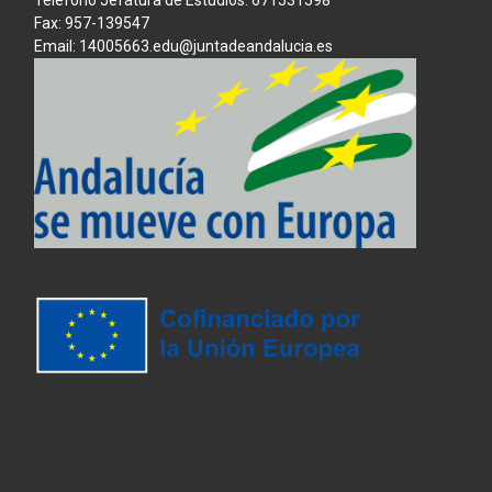
Teléfono Jefatura de Estudios: 671531598
Fax: 957-139547
Email: 14005663.edu@juntadeandalucia.es